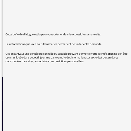
actualité à travers la mythologie. J'aime sa
diction et son humour.
Et un grand bravo pour "make athens great
again". J'ai écouté, réécouté et partagé les 2
parties avec mes amis.
Cette boîte de dialogue est là pour vous orienter du mieux possible sur notre site.
Les informations que vous nous transmettez permettent de traiter votre demande.
Cependant, aucune donnée personnelle ou sensible pouvant permettre votre identification ne doit être
communiquée dans cet outil (comme par exemple des informations sur votre état de santé, vos
coordonnées bancaires, vos opinions ou convictions personnelles).
REVENIR AUX MESSAGES
La médiatrice
VOUS AVEZ UN PROBLÈME DE RÉCEPTION ?