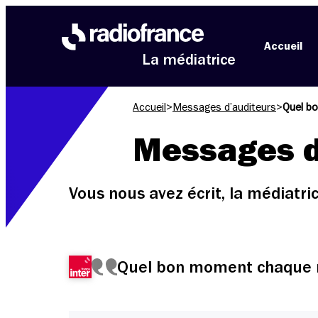
Aller au menu
Aller au contenu
Aller au pied de page
Accueil
La médiatrice
Accueil
>
Messages d’auditeurs
>
Quel b
Messages d
Vous nous avez écrit, la médiatr
Quel bon moment chaque 