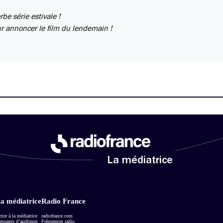
e série estivale !
r annoncer le film du lendemain !
La médiatrice
a médiatrice
Radio France
rire à la médiatrice
radiofrance.com
ssages d’auditeurs
Fréquences radio