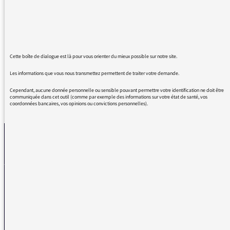
et sa justesse des mots font un bien fou le
matin. C'est super de voir qu'elle prend ENFIN
plus de place dans la matinale ... bref, ne
changez rien, c'est du bonheur de l'écouter !
Cette boîte de dialogue est là pour vous orienter du mieux possible sur notre site.
Les informations que vous nous transmettez permettent de traiter votre demande.
Cependant, aucune donnée personnelle ou sensible pouvant permettre votre identification ne doit être
communiquée dans cet outil (comme par exemple des informations sur votre état de santé, vos
REVENIR AUX MESSAGES
coordonnées bancaires, vos opinions ou convictions personnelles).
La médiatrice
VOUS AVEZ UN PROBLÈME DE RÉCEPTION ?
Remplissez l’un de nos formulaires afin que nous puissions vous aider.