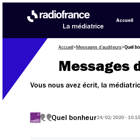
Aller au menu
Aller au contenu
Aller au pied de page
Accueil
La médiatrice
Accueil
>
Messages d’auditeurs
>
Quel b
Messages d
Vous nous avez écrit, la médiatr
Quel bonheur
24/02/2020 - 10:1