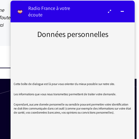
Radio France à votre
ne
écoute
Toutes
ci
Données personnelles
Cette boîte de dialogue est là pour vous orienter du mieux possible sur notre site.
Les informations que vous nous transmettez permettent de traiter votre demande.
Cependant, aucune donnée personnelle ou sensible pouvant permettre votre identification
ne doit être communiquée dans cet outil (comme par exemple des informations sur votre état
de santé, vos coordonnées bancaires, vos opinions ou convictions personnelles).