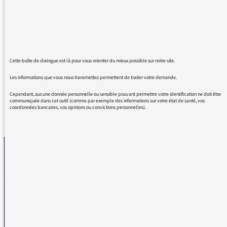
Il manque bien quelques membres de la
"famille", mais je ne les imagine pas trop loin.
Je suis content de retrouver ta voix pleine
d'énergie (pour la forme) et tes récits si
humains, si vivants (pour le fond)
Merci à toi !
Cette boîte de dialogue est là pour vous orienter du mieux possible sur notre site.
Les informations que vous nous transmettez permettent de traiter votre demande.
Cependant, aucune donnée personnelle ou sensible pouvant permettre votre identification ne doit être
communiquée dans cet outil (comme par exemple des informations sur votre état de santé, vos
coordonnées bancaires, vos opinions ou convictions personnelles).
REVENIR AUX MESSAGES
La médiatrice
VOUS AVEZ UN PROBLÈME DE RÉCEPTION ?