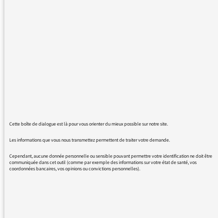
en ... et je n'arrive pas à trouver ni la musique,
ni le musicien qui joue au violon le générique.
Un coup de main ? :)
Merci pour les podcasts,
Bien à vous,
Romain
Cette boîte de dialogue est là pour vous orienter du mieux possible sur notre site.
Les informations que vous nous transmettez permettent de traiter votre demande.
29/07/2020 - 10:25
Cependant, aucune donnée personnelle ou sensible pouvant permettre votre identification ne doit être
communiquée dans cet outil (comme par exemple des informations sur votre état de santé, vos
coordonnées bancaires, vos opinions ou convictions personnelles).
Bonjour,
Il s’agit de Ebb Tide – Stephane Grappelli