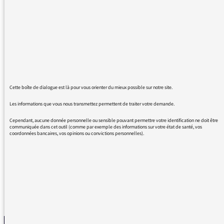
de savoir les écouter pour que nous
partagions cette écoute.
Ce matin, quelle Joie d'entendre chanter a
capella Izia, merci Izia pour ce saut de l'ange,
les pleurs partagés; c'était la Joie de pleurer
avec vous, pleurer pour la beauté alors que
notre monde me fait pleurer chaque jour de
Cette boîte de dialogue est là pour vous orienter du mieux possible sur notre site.
sa perte d'humanité. Et une pensée vivante
Les informations que vous nous transmettez permettent de traiter votre demande.
bien entendu pour votre père que j'ai eu la
chance de croiser un peu et qui portait cela
Cependant, aucune donnée personnelle ou sensible pouvant permettre votre identification ne doit être
communiquée dans cet outil (comme par exemple des informations sur votre état de santé, vos
en lui. Je vous souhaite à vous trois, Izia,
coordonnées bancaires, vos opinions ou convictions personnelles).
Jacques et Augustin une belle journée.
REVENIR AUX MESSAGES