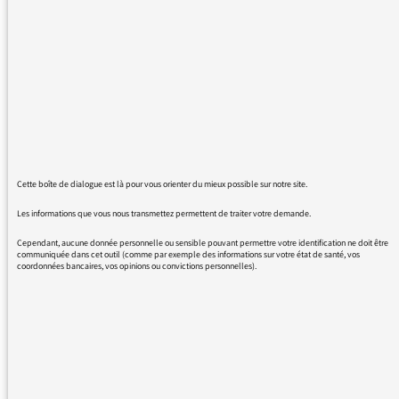
peut plus savoir les thèmes abordés par une
émission précise pour le lendemain ou la
semaine à venir; par exemple aujourd'hui
vendredi 29 de quoi parlera "concordance des
temps" demain 30? sinon j'aimais bien
regarder sur la page d'acceuil l'encadré "les
plus écoutés"
Cette boîte de dialogue est là pour vous orienter du mieux possible sur notre site.
Les informations que vous nous transmettez permettent de traiter votre demande.
29/01/2016 - 19:04
Cependant, aucune donnée personnelle ou sensible pouvant permettre votre identification ne doit être
communiquée dans cet outil (comme par exemple des informations sur votre état de santé, vos
coordonnées bancaires, vos opinions ou convictions personnelles).
La programmation des jours à venir devrait
arriver d’ici peu. Merci pour votre patience.