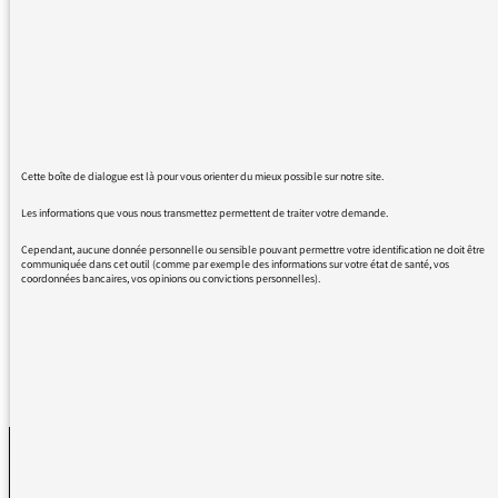
C'était un moment de vent frais le matin, très
original et au delà des problèmes du moment,
malicieux et parfois gentiment
ironique.Pourquoi nous priver de ce plaisir du
matin qui ne faisait que donner un ton
détendu à la matinale, de grand qualité où les
Cette boîte de dialogue est là pour vous orienter du mieux possible sur notre site.
humoristes heureusement bousculent déjà le
sérieux.
Les informations que vous nous transmettez permettent de traiter votre demande.
Gardez Herve Pochon et sa promenade en
Cependant, aucune donnée personnelle ou sensible pouvant permettre votre identification ne doit être
toute liberté.
communiquée dans cet outil (comme par exemple des informations sur votre état de santé, vos
coordonnées bancaires, vos opinions ou convictions personnelles).
REVENIR AUX MESSAGES