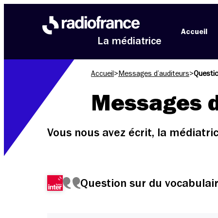
Aller au menu
Aller au contenu
Aller au pied de page
Accueil
La médiatrice
Accueil
>
Messages d’auditeurs
>
Questio
Messages d
Vous nous avez écrit, la médiatr
Question sur du vocabulai