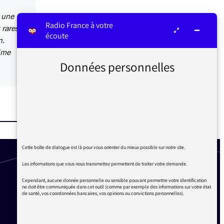
, une
Radio France à votre
 rares
écoute
n.
 (me
Données personnelles
Cette boîte de dialogue est là pour vous orienter du mieux possible sur notre site.
Les informations que vous nous transmettez permettent de traiter votre demande.
Cependant, aucune donnée personnelle ou sensible pouvant permettre votre identification
ne doit être communiquée dans cet outil (comme par exemple des informations sur votre état
de santé, vos coordonnées bancaires, vos opinions ou convictions personnelles).