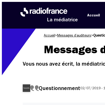
Aller au menu
Aller au contenu
Aller au pied de page
Accueil
La médiatrice
Accueil
>
Messages d’auditeurs
>
Questi
Messages d
Vous nous avez écrit, la médiatr
Questionnement
02/07/2019 - 