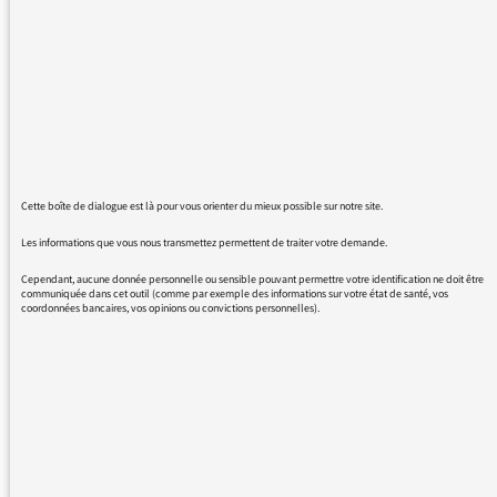
"race", "racisme" et "raciste". Radio de service
public, France Inter gagnerait en pédagogie à
ne plus utiliser ces terminologies qui portent
en elles même ce mal qui ronge nos sociétés.
Il faut rappeler AVEC FORCE qu'il n'existe pas
de notion de race chez l'homme. Tant que
vous continuez à utiliser ces mots, vous serez
complices d'entretenir ce que vous appelez le
Cette boîte de dialogue est là pour vous orienter du mieux possible sur notre site.
"racisme". Ce mot qui porte lui-même ce mal
peut selon moi être remplacé par xénophobie,
Les informations que vous nous transmettez permettent de traiter votre demande.
peur de l'autre, peur de la différence, etc...
Cependant, aucune donnée personnelle ou sensible pouvant permettre votre identification ne doit être
Merci de relayer ce message qui me semble
communiquée dans cet outil (comme par exemple des informations sur votre état de santé, vos
coordonnées bancaires, vos opinions ou convictions personnelles).
capital. Les mots peuvent avoir une puissance
incroyable...
REVENIR AUX MESSAGES