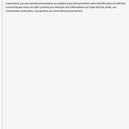
Cependant, aucune donnée personnelle ou sensible pouvant permettre votre identification ne doit être
moyenne par jour par chaîne calculée sur
communiquée dans cet outil (comme par exemple des informations sur votre état de santé, vos
coordonnées bancaires, vos opinions ou convictions personnelles).
l’année, précédemment en vigueur. Une durée
maximale de 30 minutes pour un jour donné
est introduite. Sur la tranche 7h/9h, une
limitation à 3 minutes en moyenne par jour
sur l’année est introduite, avec un plafond de
durée maximale de 8 minutes pour un jour
donné. Dans cette tranche, la durée des
écrans publicitaires sera limitée à 1 minute et
30 secondes
« . Il faut simplement savoir que
la période de fin d’année est toujours propice
à un nombre de messages publicitaires
supérieur au reste de l’année. Enfin, comme
nous l’avons déjà dit, le budget de Radio
France, même s’il n’est alimenté par la
publicité que par moins de 10%, a besoin de
cette rentrée financière; rappelons que la
contribution audiovisuelle n’a augmenté que