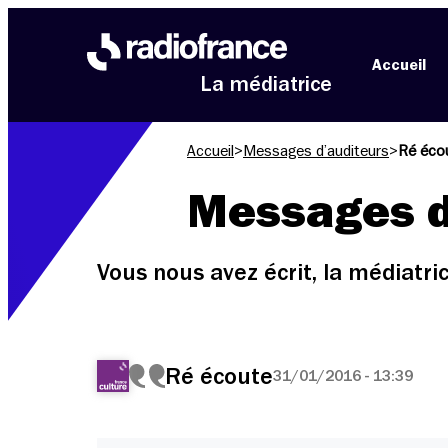
Aller au menu
Aller au contenu
Aller au pied de page
Accueil
La médiatrice
Accueil
>
Messages d’auditeurs
>
Ré éco
Messages d
Vous nous avez écrit, la médiatr
Ré écoute
31/01/2016 - 13:39