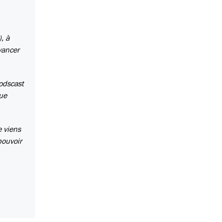
, à
vancer
podscast
que
e viens
pouvoir