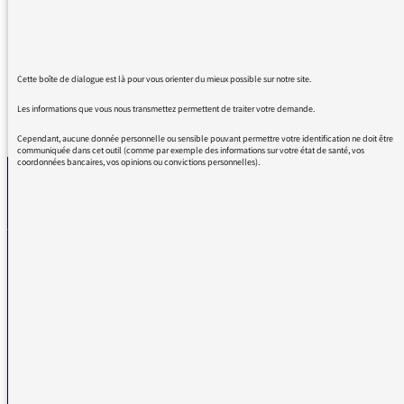
aimerait entendre plus souvent dans les
chaumières pour notre salut.
Cette boîte de dialogue est là pour vous orienter du mieux possible sur notre site.
Les informations que vous nous transmettez permettent de traiter votre demande.
REVENIR AUX MESSAGES
Cependant, aucune donnée personnelle ou sensible pouvant permettre votre identification ne doit être
communiquée dans cet outil (comme par exemple des informations sur votre état de santé, vos
coordonnées bancaires, vos opinions ou convictions personnelles).
La médiatrice
VOUS AVEZ UN PROBLÈME DE RÉCEPTION ?
Remplissez l’un de nos formulaires afin que nous puissions vous aider.
Réception FM/DAB