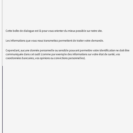
me transportez par tant de grâce, de
simplicité et d'émotions. Vous dessinez une
palette de couleurs émotives magnifique en
cette matinée ensoleillée
Cette boîte de dialogue est là pour vous orienter du mieux possible sur notre site.
Les informations que vous nous transmettez permettent de traiter votre demande.
Cependant, aucune donnée personnelle ou sensible pouvant permettre votre identification ne doit être
REVENIR AUX MESSAGES
communiquée dans cet outil (comme par exemple des informations sur votre état de santé, vos
coordonnées bancaires, vos opinions ou convictions personnelles).
La médiatrice
VOUS AVEZ UN PROBLÈME DE RÉCEPTION ?
Remplissez l’un de nos formulaires afin que nous puissions vous aider.