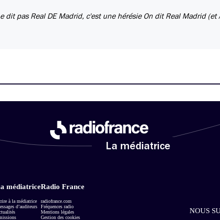
ne dit pas Real DE Madrid, c'est une hérésie On dit Real Madrid (et 
La médiatrice
a médiatrice
Radio France
rire à la médiatrice
radiofrance.com
ssages d’auditeurs
Fréquences radio
NOUS SU
tualités
Mentions légales
missions
Gestion des cookies