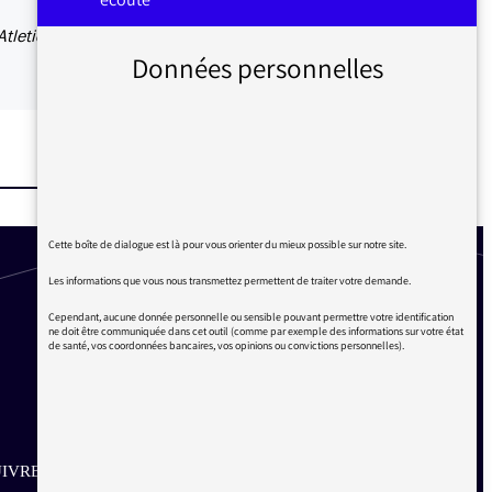
Atletico
Données personnelles
Cette boîte de dialogue est là pour vous orienter du mieux possible sur notre site.
Les informations que vous nous transmettez permettent de traiter votre demande.
Cependant, aucune donnée personnelle ou sensible pouvant permettre votre identification
ne doit être communiquée dans cet outil (comme par exemple des informations sur votre état
de santé, vos coordonnées bancaires, vos opinions ou convictions personnelles).
IVRE SUR LES RÉSEAUX