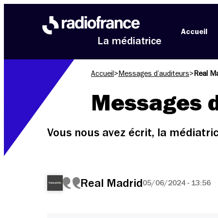
Aller au menu
Aller au contenu
Aller au pied de page
Accueil
La médiatrice
Accueil
>
Messages d’auditeurs
>
Real Ma
Messages d
Vous nous avez écrit, la médiatr
Real Madrid
05/06/2024 - 13:56