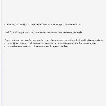
magnifique. Oui elle est belle la France quand
elle ne déraille pas.
Merci pour tout
chaque vendredi je sourie.
Cette boîte de dialogue est là pour vous orienter du mieux possible sur notre site.
Les informations que vous nous transmettez permettent de traiter votre demande.
Cependant, aucune donnée personnelle ou sensible pouvant permettre votre identification ne doit être
REVENIR AUX MESSAGES
communiquée dans cet outil (comme par exemple des informations sur votre état de santé, vos
coordonnées bancaires, vos opinions ou convictions personnelles).
La médiatrice
VOUS AVEZ UN PROBLÈME DE RÉCEPTION ?
Remplissez l’un de nos formulaires afin que nous puissions vous aider.