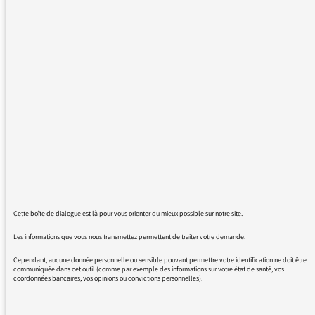
devient plus facile à utiliser, Mais pour nous la
radio c'est surtout pouvoir écouter des
émissions en direct et là ,ça coince! en effet
depuis presque 1an nous avons les plus
grandes difficultés à capter notre radio
préférée sur un transistor banal qui par
ailleurs capte fort bien d'autres radios
commerciales ....J'ai bien vérifié les longueurs
d'onde pour savoir si elles avaient
changé,mais non,nous utilisons bien les
longueurs d'onde recquises. j'ai déjà envoyé 2
messages à ce sujet sans avoir jamais aucune
réponse. Je tiens à signaler aussi que nous ne
Cette boîte de dialogue est là pour vous orienter du mieux possible sur notre site.
sommes pas les seuls à subir ce genre de
désagréments. Merci de nous donner
Les informations que vous nous transmettez permettent de traiter votre demande.
quelques précisions.
Cependant, aucune donnée personnelle ou sensible pouvant permettre votre identification ne doit être
communiquée dans cet outil (comme par exemple des informations sur votre état de santé, vos
coordonnées bancaires, vos opinions ou convictions personnelles).