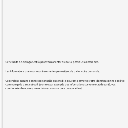
serait-il possible de trouver le titre de la
chanson anglosaxonne diffusée le 22/2/2016
à 3h58 sur france info juste avant le journal
de 4 heures.
avec mes remerciements
G.T.
Cette boîte de dialogue est là pour vous orienter du mieux possible sur notre site.
Les informations que vous nous transmettez permettent de traiter votre demande.
Cependant, aucune donnée personnelle ou sensible pouvant permettre votre identification ne doit être
communiquée dans cet outil (comme par exemple des informations sur votre état de santé, vos
22/02/2016 - 4:32
coordonnées bancaires, vos opinions ou convictions personnelles).
BO FILM : LA PLANETE
BLANCHE