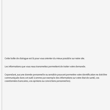
Sur le thème des "conservatismes" , l'invité
vient de citer le titre d'un livre de Nathanael
Duprelatour (actuellement décédé) que je n'ai
pas eu le temps de noter .
Pouvez vous svp me le redonner ici ?
Merci beaucoup
Edith Kerckove
Cette boîte de dialogue est là pour vous orienter du mieux possible sur notre site.
Les informations que vous nous transmettez permettent de traiter votre demande.
Cependant, aucune donnée personnelle ou sensible pouvant permettre votre identification ne doit être
communiquée dans cet outil (comme par exemple des informations sur votre état de santé, vos
coordonnées bancaires, vos opinions ou convictions personnelles).
02/02/2016 - 11:10
Il doit s’agir de
L’instinct de conservation
,