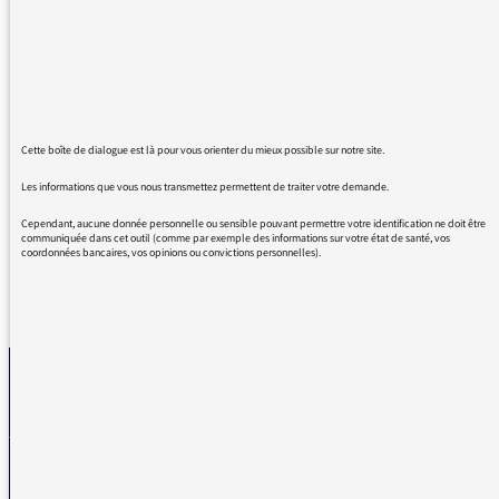
bondés pour s'y rendre, là pas de problème de
covid, par contre aller boire un verre ou
manger au restaurant ou autres loisirs en
respectant les mesures barrière et autres, là
attention, attention, le covid est là....QUEL
Cette boîte de dialogue est là pour vous orienter du mieux possible sur notre site.
PARADOXE, QUEL ILLOGISME.MERCI DE M
EXPLIQUER
Les informations que vous nous transmettez permettent de traiter votre demande.
Cependant, aucune donnée personnelle ou sensible pouvant permettre votre identification ne doit être
communiquée dans cet outil (comme par exemple des informations sur votre état de santé, vos
coordonnées bancaires, vos opinions ou convictions personnelles).
REVENIR AUX MESSAGES
La médiatrice