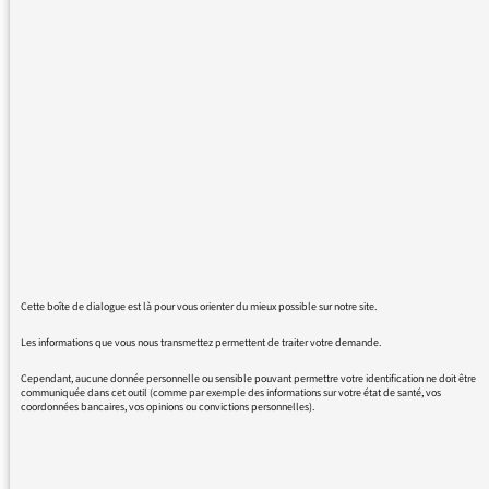
certaines émissions ne sont apparement pas
réécoutables, peut-etre est-ce dû à la nouvelle
version du site de France Culture.
Je pense notamment à la réécoute de la
courte émission d'Antoine Perraud, celle du
dimanche 31 janvier en début d'après midi.
Comme il n'y a pas de lien pour de contact
plus direct sur le site de la radio, je m'adresse
a vous.
Avec mes remerciements
Cette boîte de dialogue est là pour vous orienter du mieux possible sur notre site.
Les informations que vous nous transmettez permettent de traiter votre demande.
Cependant, aucune donnée personnelle ou sensible pouvant permettre votre identification ne doit être
communiquée dans cet outil (comme par exemple des informations sur votre état de santé, vos
coordonnées bancaires, vos opinions ou convictions personnelles).
02/02/2016 - 22:24