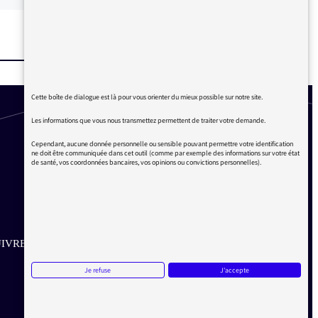
Cette boîte de dialogue est là pour vous orienter du mieux possible sur notre site.
Les informations que vous nous transmettez permettent de traiter votre demande.
Cependant, aucune donnée personnelle ou sensible pouvant permettre votre identification
ne doit être communiquée dans cet outil (comme par exemple des informations sur votre état
de santé, vos coordonnées bancaires, vos opinions ou convictions personnelles).
IVRE SUR LES RÉSEAUX
Je refuse
J'accepte
Aller sur la page Twitter de la Médiatrice
Aller sur la page Facebook de la Médiatrice
Aller sur la page Instagram de la Médiatrice