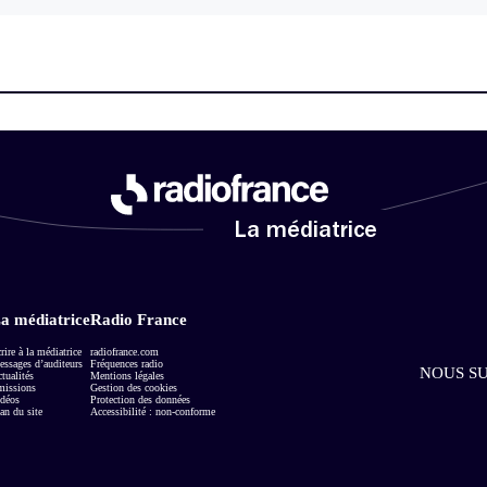
La médiatrice
a médiatrice
Radio France
rire à la médiatrice
radiofrance.com
ssages d’auditeurs
Fréquences radio
NOUS SU
tualités
Mentions légales
missions
Gestion des cookies
déos
Protection des données
an du site
Accessibilité : non-conforme