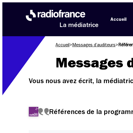
Aller au menu
Aller au contenu
Aller au pied de page
Accueil
La médiatrice
Accueil
>
Messages d’auditeurs
>
Référe
Messages d
Vous nous avez écrit, la médiatr
Références de la program