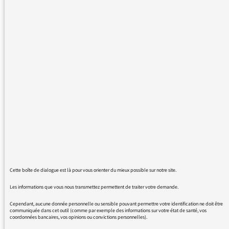
ce choix.
Christian GRUSON
31/05/2017 - 9:42
Certains auditeurs de France Culture
s’inquiètent de messages alarmistes
concernant la « disparition », à la rentrée
prochaine, de l’émission « l’Esprit Public » sur
Cette boîte de dialogue est là pour vous orienter du mieux possible sur notre site.
France Culture. Qu’ils soient rassurés, France
Les informations que vous nous transmettez permettent de traiter votre demande.
Culture aura toujours une émission de débats
d’idées, argumentée et pluraliste, le
Cependant, aucune donnée personnelle ou sensible pouvant permettre votre identification ne doit être
communiquée dans cet outil (comme par exemple des informations sur votre état de santé, vos
dimanche à 11H. Il est normal qu’une radio
coordonnées bancaires, vos opinions ou convictions personnelles).
fasse évoluer ses programmes, notamment