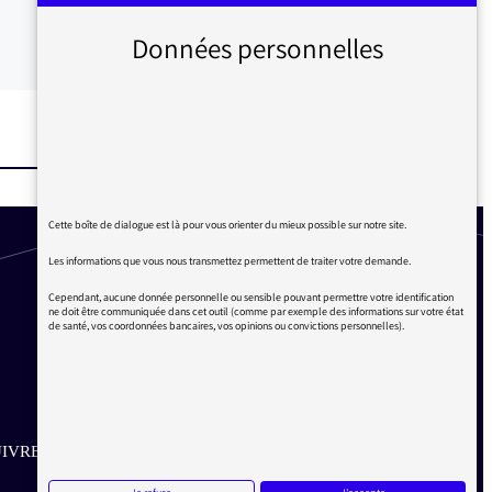
Données personnelles
Cette boîte de dialogue est là pour vous orienter du mieux possible sur notre site.
Les informations que vous nous transmettez permettent de traiter votre demande.
Cependant, aucune donnée personnelle ou sensible pouvant permettre votre identification
ne doit être communiquée dans cet outil (comme par exemple des informations sur votre état
de santé, vos coordonnées bancaires, vos opinions ou convictions personnelles).
IVRE SUR LES RÉSEAUX