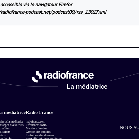
 accessible via le navigateur Firefox
/radiofrance-podcast.net/podcast09/rss_13917.xml
La médiatrice
a médiatrice
Radio France
rire à la médiatrice
radiofrance.com
ssages d’auditeurs
Fréquences radio
NOUS SU
tualités
Mentions légales
missions
Gestion des cookies
déos
Protection des données
an du site
Accessibilité : non-conforme