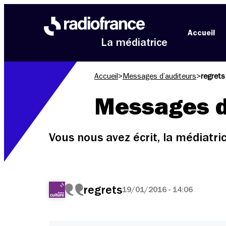
Aller au menu
Aller au contenu
Aller au pied de page
Accueil
La médiatrice
Accueil
>
Messages d’auditeurs
>
regrets
Messages d
Vous nous avez écrit, la médiatr
regrets
19/01/2016 - 14:06