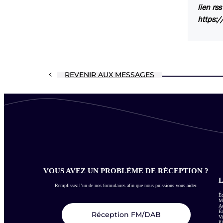
lien rss
https:/
REVENIR AUX MESSAGES
VOUS AVEZ UN PROBLÈME DE RÉCEPTION ?
L
Remplissez l’un de nos formulaires afin que nous puissions vous aider.
Éc
Me
Ac
É
Réception FM/DAB
Vi
Pl