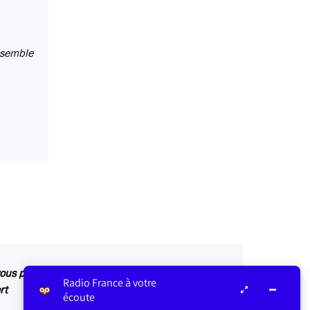
 semble
 vous pouvez podcaster ses chroniques
Radio France à votre
rt
écoute