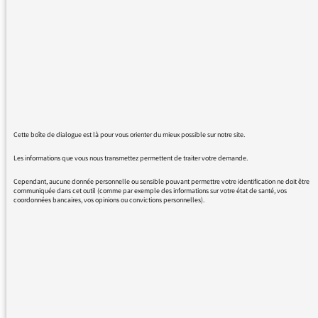
Allemagne lors des actualités de 10 heures en
ce jour du 8 septembre 2016.
Cordialement
Benoît Pitre
Cette boîte de dialogue est là pour vous orienter du mieux possible sur notre site.
08/09/2016 - 16:17
Les informations que vous nous transmettez permettent de traiter votre demande.
Cependant, aucune donnée personnelle ou sensible pouvant permettre votre identification ne doit être
communiquée dans cet outil (comme par exemple des informations sur votre état de santé, vos
nous l’avons signalé à la journaliste, elle s’en
coordonnées bancaires, vos opinions ou convictions personnelles).
excuse et a corrigé son erreur dans le flash de
11h
REVENIR AUX MESSAGES