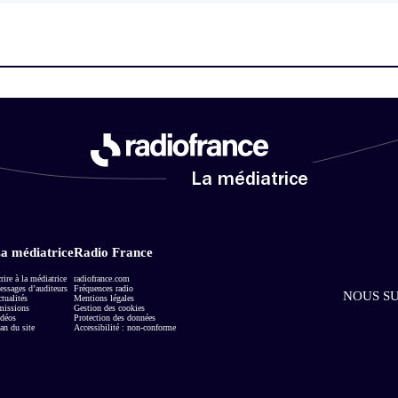
La médiatrice
a médiatrice
Radio France
rire à la médiatrice
radiofrance.com
ssages d’auditeurs
Fréquences radio
NOUS SU
tualités
Mentions légales
missions
Gestion des cookies
déos
Protection des données
an du site
Accessibilité : non-conforme