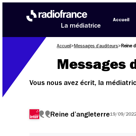
Aller au menu
Aller au contenu
Aller au pied de page
Accueil
La médiatrice
Accueil
>
Messages d’auditeurs
>
Reine d
Messages d
Vous nous avez écrit, la médiatr
Reine d’angleterre
19/09/2022 