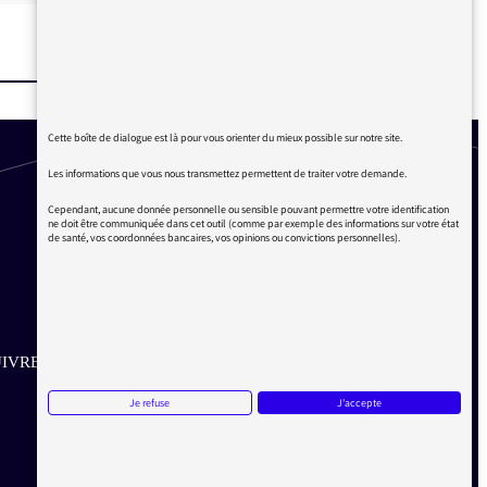
Cette boîte de dialogue est là pour vous orienter du mieux possible sur notre site.
Les informations que vous nous transmettez permettent de traiter votre demande.
Cependant, aucune donnée personnelle ou sensible pouvant permettre votre identification
ne doit être communiquée dans cet outil (comme par exemple des informations sur votre état
de santé, vos coordonnées bancaires, vos opinions ou convictions personnelles).
IVRE SUR LES RÉSEAUX
Je refuse
J'accepte
Aller sur la page Twitter de la Médiatrice
Aller sur la page Facebook de la Médiatrice
Aller sur la page Instagram de la Médiatrice