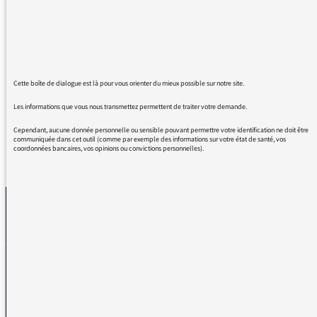
qui consiste à répéter indéfiniment "voilà", ça
n'a aucun sens, n'apporte rien à la discussion,
et que je trouve encore plus obsédant que le
"n'est ce pas" des profs de mon enfance ! Un
grand merci
Cette boîte de dialogue est là pour vous orienter du mieux possible sur notre site.
Les informations que vous nous transmettez permettent de traiter votre demande.
Cependant, aucune donnée personnelle ou sensible pouvant permettre votre identification ne doit être
communiquée dans cet outil (comme par exemple des informations sur votre état de santé, vos
coordonnées bancaires, vos opinions ou convictions personnelles).
REVENIR AUX MESSAGES
La médiatrice
VOUS AVEZ UN PROBLÈME DE RÉCEPTION ?