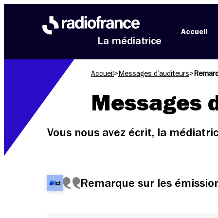
Aller au menu
Aller au contenu
Aller au pied de page
Accueil
La médiatrice
Accueil
>
Messages d’auditeurs
>
Remarqu
Messages d
Vous nous avez écrit, la médiatr
Remarque sur les émission