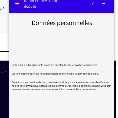
Radio France à votre
écoute
out
Données personnelles
Cette boîte de dialogue est là pour vous orienter du mieux possible sur notre site.
Les informations que vous nous transmettez permettent de traiter votre demande.
Cependant, aucune donnée personnelle ou sensible pouvant permettre votre identification
ne doit être communiquée dans cet outil (comme par exemple des informations sur votre état
de santé, vos coordonnées bancaires, vos opinions ou convictions personnelles).