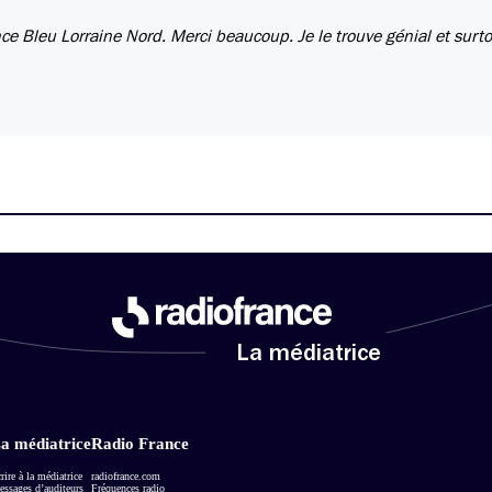
e Bleu Lorraine Nord. Merci beaucoup. Je le trouve génial et surt
La médiatrice
a médiatrice
Radio France
rire à la médiatrice
radiofrance.com
ssages d’auditeurs
Fréquences radio