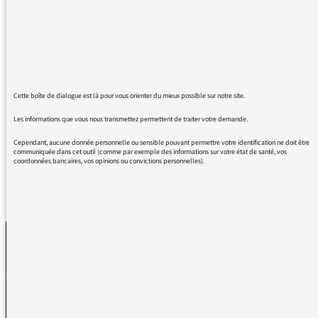
tripes. Toujours le même schéma de la justice.
Les victimes ne sont pas reconnues et le
criminel de père continu de faire du mal sans
insouciance . C'est bien la justice
d'aujourd'hui.
Cette boîte de dialogue est là pour vous orienter du mieux possible sur notre site.
Merci encore pour votre émission. Elle est
formidable.
Les informations que vous nous transmettez permettent de traiter votre demande.
Cependant, aucune donnée personnelle ou sensible pouvant permettre votre identification ne doit être
communiquée dans cet outil (comme par exemple des informations sur votre état de santé, vos
coordonnées bancaires, vos opinions ou convictions personnelles).
REVENIR AUX MESSAGES
La médiatrice