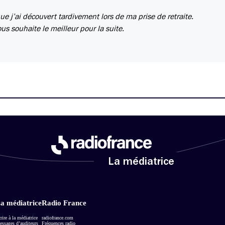
 j’ai découvert tardivement lors de ma prise de retraite.
ous souhaite le meilleur pour la suite.
La médiatrice
a médiatrice
Radio France
rire à la médiatrice
radiofrance.com
ssages d’auditeurs
Fréquences radio