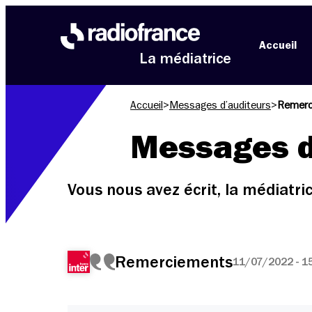
Aller au menu
Aller au contenu
Aller au pied de page
Accueil
La médiatrice
Accueil
>
Messages d’auditeurs
>
Remerc
Messages d
Vous nous avez écrit, la médiatr
Remerciements
11/07/2022 - 1