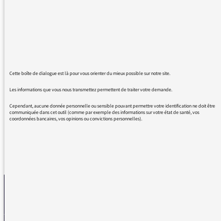
général.
C'est une radio extrêmement intéressante ;je
l'écoute pratiquement tous les jours .Merci à
tous les journalistes et leurs invités dont la
qualité de chacun enrichit des sujets
Cette boîte de dialogue est là pour vous orienter du mieux possible sur notre site.
passionnants.
Les informations que vous nous transmettez permettent de traiter votre demande.
Félicitations et remerciements à tous!
Cependant, aucune donnée personnelle ou sensible pouvant permettre votre identification ne doit être
communiquée dans cet outil (comme par exemple des informations sur votre état de santé, vos
coordonnées bancaires, vos opinions ou convictions personnelles).
REVENIR AUX MESSAGES
La médiatrice