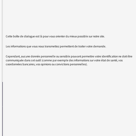
remerciements à Monsieur Philippe Collin
pour ses séries historiques, remarquables et
passionnantes, et particulièrement celles sur
Léon Blum et Céline, deux personnages trop
méconnus de notre histoire.
Respectueusement
Cette boîte de dialogue est là pour vous orienter du mieux possible sur notre site.
Les informations que vous nous transmettez permettent de traiter votre demande.
Cependant, aucune donnée personnelle ou sensible pouvant permettre votre identification ne doit être
communiquée dans cet outil (comme par exemple des informations sur votre état de santé, vos
coordonnées bancaires, vos opinions ou convictions personnelles).
REVENIR AUX MESSAGES
La médiatrice
VOUS AVEZ UN PROBLÈME DE RÉCEPTION ?