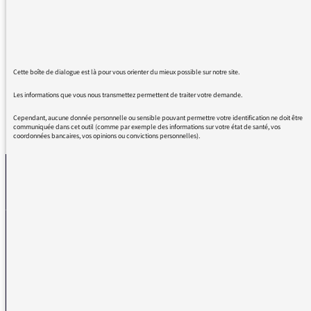
à vous dire, votre travail est d'une qualité
exceptionnelle ; vos Matins sont des
éclairages précieux. Que France Culture
continue à aller plus loin.
Cette boîte de dialogue est là pour vous orienter du mieux possible sur notre site.
Les informations que vous nous transmettez permettent de traiter votre demande.
Cependant, aucune donnée personnelle ou sensible pouvant permettre votre identification ne doit être
REVENIR AUX MESSAGES
communiquée dans cet outil (comme par exemple des informations sur votre état de santé, vos
coordonnées bancaires, vos opinions ou convictions personnelles).
La médiatrice
VOUS AVEZ UN PROBLÈME DE RÉCEPTION ?
Remplissez l’un de nos formulaires afin que nous puissions vous aider.