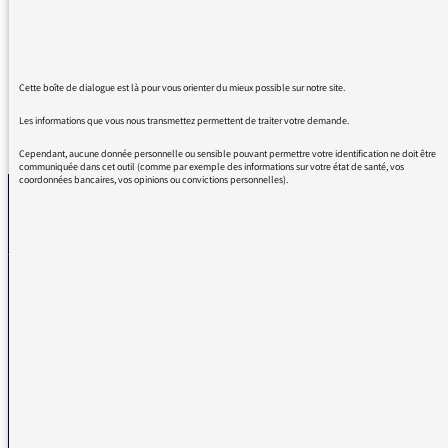
à elle. Bravo ! Vivant, varié, humain,
enrichissant.
Cette boîte de dialogue est là pour vous orienter du mieux possible sur notre site.
Les informations que vous nous transmettez permettent de traiter votre demande.
REVENIR AUX MESSAGES
Cependant, aucune donnée personnelle ou sensible pouvant permettre votre identification ne doit être
communiquée dans cet outil (comme par exemple des informations sur votre état de santé, vos
coordonnées bancaires, vos opinions ou convictions personnelles).
La médiatrice
VOUS AVEZ UN PROBLÈME DE RÉCEPTION ?
Remplissez l’un de nos formulaires afin que nous puissions vous aider.
Réception FM/DAB