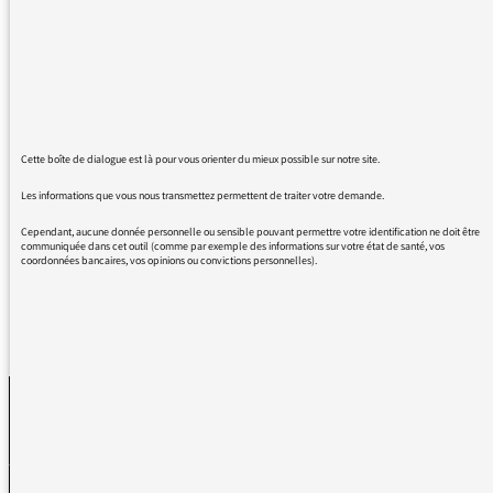
saule de mon jardin, et j'écoute Les pieds sur
terre. Votre émission est un pur baume de
bonheur, à chaque fois je ressens une vraie
joie à entendre les vies des autres, racontées
avec tant de simplicité... Voilà, donc je ressens
aujourd'hui une grande envie de vous dire
merci ! Que des émissions comme ça existent,
Cette boîte de dialogue est là pour vous orienter du mieux possible sur notre site.
et des gens qui les créent bien sûr, ça fait
Les informations que vous nous transmettez permettent de traiter votre demande.
chaud au cœur !
Cependant, aucune donnée personnelle ou sensible pouvant permettre votre identification ne doit être
communiquée dans cet outil (comme par exemple des informations sur votre état de santé, vos
coordonnées bancaires, vos opinions ou convictions personnelles).
REVENIR AUX MESSAGES
La médiatrice