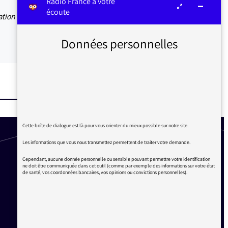
Radio France à votre
écoute
ation
Données personnelles
Cette boîte de dialogue est là pour vous orienter du mieux possible sur notre site.
Les informations que vous nous transmettez permettent de traiter votre demande.
Cependant, aucune donnée personnelle ou sensible pouvant permettre votre identification
ne doit être communiquée dans cet outil (comme par exemple des informations sur votre état
de santé, vos coordonnées bancaires, vos opinions ou convictions personnelles).