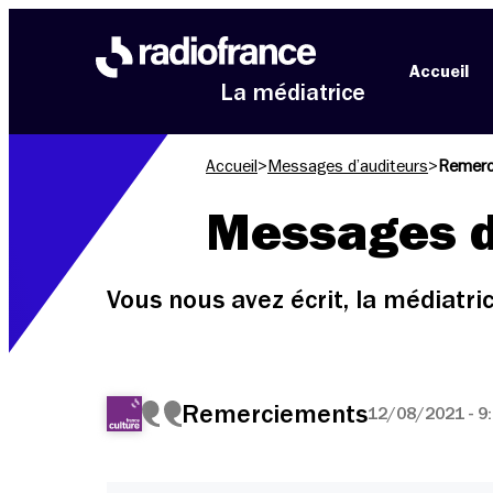
Aller au menu
Aller au contenu
Aller au pied de page
Accueil
La médiatrice
Accueil
>
Messages d’auditeurs
>
Remerc
Messages d
Vous nous avez écrit, la médiatr
Remerciements
12/08/2021 - 9