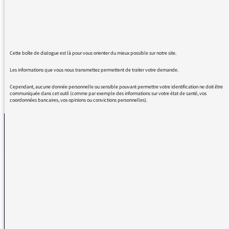
je vous écoute depuis des milliers de jours ;
vous êtes incorporé dans mon ADN. Merci de
me faire grandir encore chaque jour. Je vous
aime !
Cette boîte de dialogue est là pour vous orienter du mieux possible sur notre site.
Les informations que vous nous transmettez permettent de traiter votre demande.
Cependant, aucune donnée personnelle ou sensible pouvant permettre votre identification ne doit être
REVENIR AUX MESSAGES
communiquée dans cet outil (comme par exemple des informations sur votre état de santé, vos
coordonnées bancaires, vos opinions ou convictions personnelles).
La médiatrice
VOUS AVEZ UN PROBLÈME DE RÉCEPTION ?
Remplissez l’un de nos formulaires afin que nous puissions vous aider.