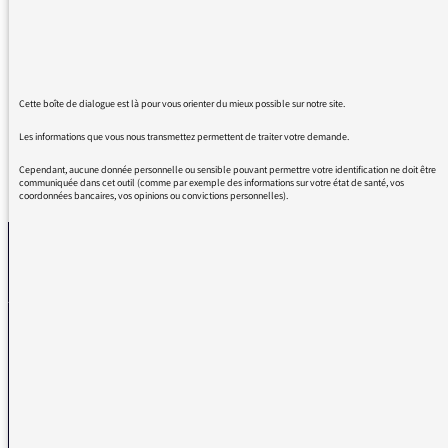
émouvants souvent
Mais celui que je trouve le plus beau c'est
"comment ma mère a appris à écrire"
Bravo
Cette boîte de dialogue est là pour vous orienter du mieux possible sur notre site.
Les informations que vous nous transmettez permettent de traiter votre demande.
Cependant, aucune donnée personnelle ou sensible pouvant permettre votre identification ne doit être
REVENIR AUX MESSAGES
communiquée dans cet outil (comme par exemple des informations sur votre état de santé, vos
coordonnées bancaires, vos opinions ou convictions personnelles).
La médiatrice
VOUS AVEZ UN PROBLÈME DE RÉCEPTION ?
Remplissez l’un de nos formulaires afin que nous puissions vous aider.