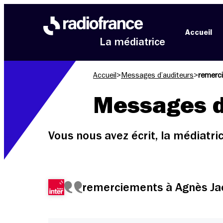
Aller au menu
Aller au contenu
Aller au pied de page
Accueil
La médiatrice
Accueil
>
Messages d’auditeurs
>
remerc
Messages d
Vous nous avez écrit, la médiatr
remerciements à Agnès Ja