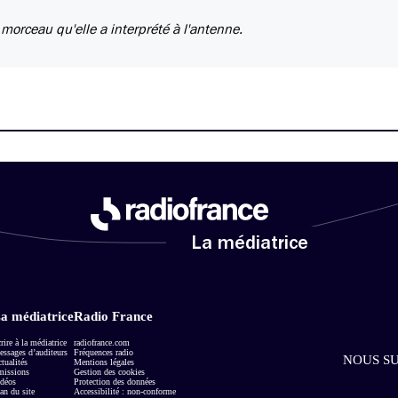
 morceau qu'elle a interprété à l'antenne.
La médiatrice
a médiatrice
Radio France
rire à la médiatrice
radiofrance.com
ssages d’auditeurs
Fréquences radio
NOUS SU
tualités
Mentions légales
missions
Gestion des cookies
déos
Protection des données
an du site
Accessibilité : non-conforme