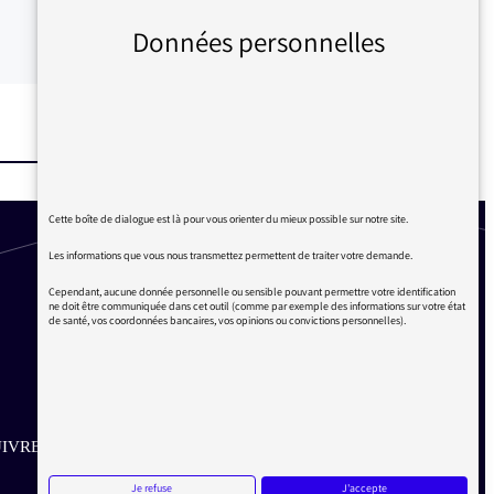
Données personnelles
Cette boîte de dialogue est là pour vous orienter du mieux possible sur notre site.
Les informations que vous nous transmettez permettent de traiter votre demande.
Cependant, aucune donnée personnelle ou sensible pouvant permettre votre identification
ne doit être communiquée dans cet outil (comme par exemple des informations sur votre état
de santé, vos coordonnées bancaires, vos opinions ou convictions personnelles).
IVRE SUR LES RÉSEAUX
Je refuse
J'accepte