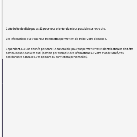
aux cotés de nos ancêtres, et découvrir leur
mode de vie.
Cette boîte de dialogue est là pour vous orienter du mieux possible sur notre site.
Les informations que vous nous transmettez permettent de traiter votre demande.
REVENIR AUX MESSAGES
Cependant, aucune donnée personnelle ou sensible pouvant permettre votre identification ne doit être
communiquée dans cet outil (comme par exemple des informations sur votre état de santé, vos
coordonnées bancaires, vos opinions ou convictions personnelles).
La médiatrice
VOUS AVEZ UN PROBLÈME DE RÉCEPTION ?
Remplissez l’un de nos formulaires afin que nous puissions vous aider.
Réception FM/DAB