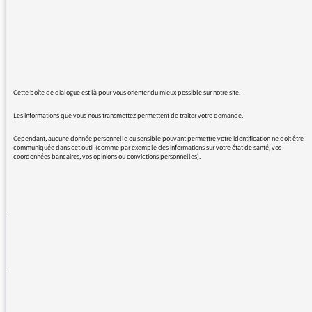
émission et toutes les autres, vous nous
réhumanisez, et en ce moment, il y a
beaucoup de travail. Votre travail est
merveilleux, vous nous donnez les moyens de
devenir meilleur. Je ne vous remercierai
jamais assez. Un auditeur heureux après vous
Cette boîte de dialogue est là pour vous orienter du mieux possible sur notre site.
avoir écouté.
Les informations que vous nous transmettez permettent de traiter votre demande.
Cependant, aucune donnée personnelle ou sensible pouvant permettre votre identification ne doit être
communiquée dans cet outil (comme par exemple des informations sur votre état de santé, vos
coordonnées bancaires, vos opinions ou convictions personnelles).
REVENIR AUX MESSAGES
La médiatrice