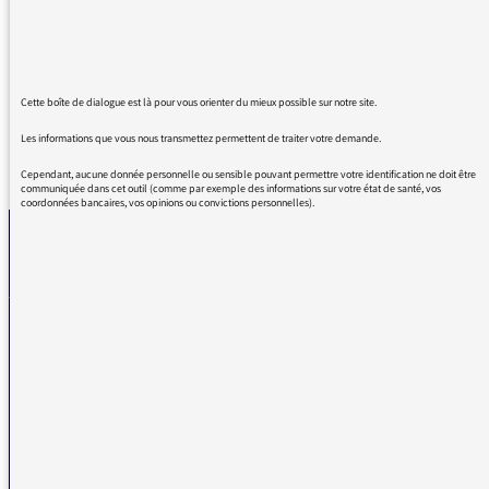
moment de poésie qui réchauffe le cœur de
bonne heure!
Cette boîte de dialogue est là pour vous orienter du mieux possible sur notre site.
Les informations que vous nous transmettez permettent de traiter votre demande.
REVENIR AUX MESSAGES
Cependant, aucune donnée personnelle ou sensible pouvant permettre votre identification ne doit être
communiquée dans cet outil (comme par exemple des informations sur votre état de santé, vos
coordonnées bancaires, vos opinions ou convictions personnelles).
La médiatrice
VOUS AVEZ UN PROBLÈME DE RÉCEPTION ?
Remplissez l’un de nos formulaires afin que nous puissions vous aider.
Réception FM/DAB