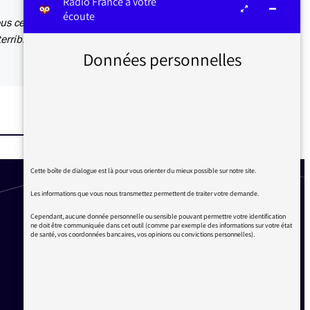
Radio France à votre
écoute
ous ces
erribles
Données personnelles
Cette boîte de dialogue est là pour vous orienter du mieux possible sur notre site.
Les informations que vous nous transmettez permettent de traiter votre demande.
Cependant, aucune donnée personnelle ou sensible pouvant permettre votre identification
ne doit être communiquée dans cet outil (comme par exemple des informations sur votre état
de santé, vos coordonnées bancaires, vos opinions ou convictions personnelles).