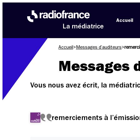
Aller au menu
Aller au contenu
Aller au pied de page
Accueil
La médiatrice
Accueil
>
Messages d’auditeurs
>
remerci
Messages d
Vous nous avez écrit, la médiatr
remerciements à l’émission