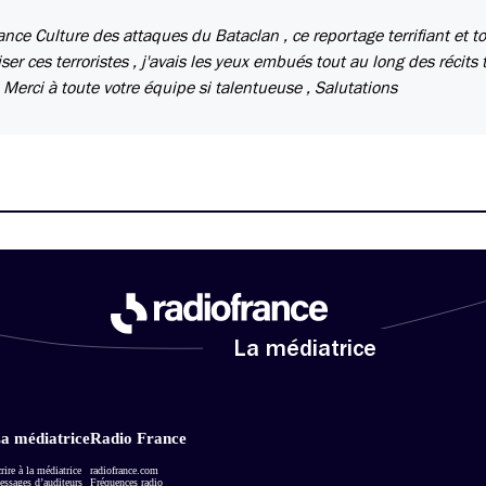
ance Culture des attaques du Bataclan , ce reportage terrifiant et t
r ces terroristes , j'avais les yeux embués tout au long des récits t
 Merci à toute votre équipe si talentueuse , Salutations
La médiatrice
a médiatrice
Radio France
rire à la médiatrice
radiofrance.com
ssages d’auditeurs
Fréquences radio