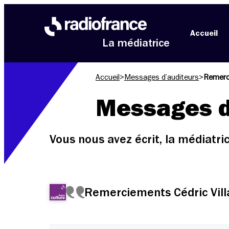
Aller au menu
Aller au contenu
Aller au pied de page
Accueil
La médiatrice
Accueil
>
Messages d’auditeurs
>
Remerci
Messages d
Vous nous avez écrit, la médiatr
Remerciements Cédric Vill