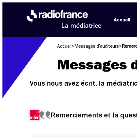
Aller au menu
Aller au contenu
Aller au pied de page
Accueil
La médiatrice
Accueil
>
Messages d’auditeurs
>
Remerci
Messages d
Vous nous avez écrit, la médiatr
Remerciements et la questio