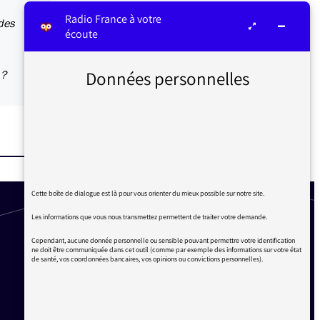
Radio France à votre
 des
écoute
Données personnelles
 ?
Cette boîte de dialogue est là pour vous orienter du mieux possible sur notre site.
Les informations que vous nous transmettez permettent de traiter votre demande.
Cependant, aucune donnée personnelle ou sensible pouvant permettre votre identification
ne doit être communiquée dans cet outil (comme par exemple des informations sur votre état
de santé, vos coordonnées bancaires, vos opinions ou convictions personnelles).