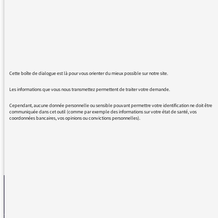
émission sur la protection de l’enfance.
Ça fait des années que je dis que la
prévention est abandonnée et quand
j’entends tous les événements dans les
quartiers je pense que le choix de la
prévention permettrait d’éviter un certain
Cette boîte de dialogue est là pour vous orienter du mieux possible sur notre site.
nombre de difficultés.
Les informations que vous nous transmettez permettent de traiter votre demande.
Merci encore et j’espère que d’autres
s’empareront du sujet
Cependant, aucune donnée personnelle ou sensible pouvant permettre votre identification ne doit être
communiquée dans cet outil (comme par exemple des informations sur votre état de santé, vos
coordonnées bancaires, vos opinions ou convictions personnelles).
REVENIR AUX MESSAGES