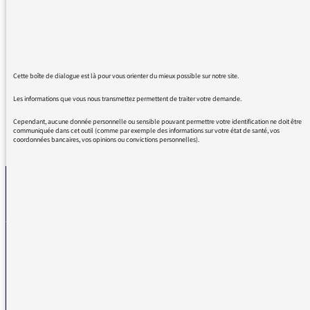
et de connaissance. Je rêve d'une radio
scientifique 24/24 , dans cet état d'esprit.
TRES longue vie à vous , bien cordialement et
tres sincèrement.
Cette boîte de dialogue est là pour vous orienter du mieux possible sur notre site.
Les informations que vous nous transmettez permettent de traiter votre demande.
Cependant, aucune donnée personnelle ou sensible pouvant permettre votre identification ne doit être
communiquée dans cet outil (comme par exemple des informations sur votre état de santé, vos
REVENIR AUX MESSAGES
coordonnées bancaires, vos opinions ou convictions personnelles).
La médiatrice
VOUS AVEZ UN PROBLÈME DE RÉCEPTION ?
Remplissez l’un de nos formulaires afin que nous puissions vous aider.