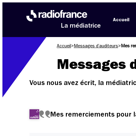
Aller au menu
Aller au contenu
Aller au pied de page
Accueil
La médiatrice
Accueil
>
Messages d’auditeurs
>
Mes rem
Messages d
Vous nous avez écrit, la médiatr
Mes remerciements pour la