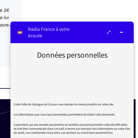
e 14.
e lui
jours à
Radio France à votre
écoute
Données personnelles
Cette boîte de dialogue est là pour vous orienter du mieux possible sur notre site.
Les informations que vous nous transmettez permettent de traiter votre demande.
Cependant, aucune donnée personnelle ou sensible pouvant permettre votre identification
ne doit être communiquée dans cet outil (comme par exemple des informations sur votre état
de santé, vos coordonnées bancaires, vos opinions ou convictions personnelles).